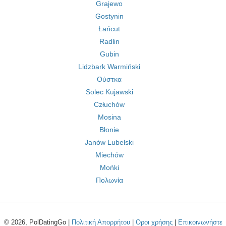
Grajewo
Gostynin
Łańcut
Radlin
Gubin
Lidzbark Warmiński
Ούστκα
Solec Kujawski
Człuchów
Mosina
Błonie
Janów Lubelski
Miechów
Mońki
Πολωνία
© 2026, PolDatingGo |
Πολιτική Απορρήτου
|
Οροι χρήσης
|
Επικοινωνήστε