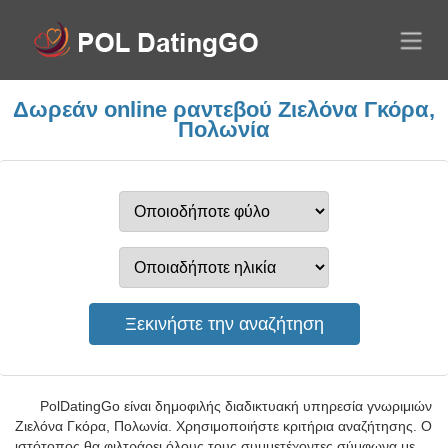
Δωρεάν online ραντεβού Ζιελόνα Γκόρα,
Πολωνία
PolDatingGo είναι δημοφιλής διαδικτυακή υπηρεσία γνωριμιών
Ζιελόνα Γκόρα, Πολωνία. Χρησιμοποιήστε κριτήρια αναζήτησης. Ο
ιστότοπος θα φιλτράρει όλους τους συμμετέχοντες σύμφωνα με