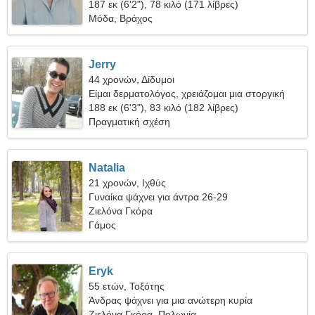
187 εκ (6'2"), 78 κιλό (171 λίβρες)
Μόδα, Βράχος
Jerry
44 χρονών, Δίδυμοι
Είμαι δερματολόγος, χρειάζομαι μια στοργική
γυναίκα
188 εκ (6'3"), 83 κιλό (182 λίβρες)
Πραγματική σχέση
Natalia
21 χρονών, Ιχθύς
Γυναίκα ψάχνει για άντρα 26-29
Ζιελόνα Γκόρα
Γάμος
Eryk
55 ετών, Τοξότης
Άνδρας ψάχνει για μια ανώτερη κυρία
Ζιελόνα Γκόρα, Πολωνία