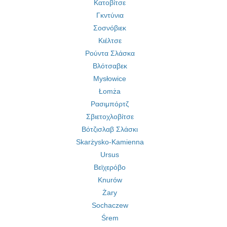
Κατοβίτσε
Γκντύνια
Σοσνόβιεκ
Κιέλτσε
Ρούντα Σλάσκα
Βλότσαβεκ
Mysłowice
Łomża
Ρασιμπόρτζ
Σβιετοχλοβίτσε
Βότζισλαβ Σλάσκι
Skarżysko-Kamienna
Ursus
Βεϊχερόβο
Knurów
Żary
Sochaczew
Śrem