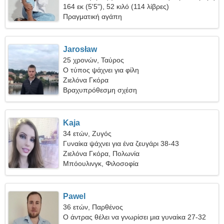
σχέση
164 εκ (5'5"), 52 κιλό (114 λίβρες)
Πραγματική αγάπη
Jarosław
25 χρονών, Ταύρος
Ο τύπος ψάχνει για φίλη
Ζιελόνα Γκόρα
Βραχυπρόθεσμη σχέση
Kaja
34 ετών, Ζυγός
Γυναίκα ψάχνει για ένα ζευγάρι 38-43
Ζιελόνα Γκόρα, Πολωνία
Μπόουλινγκ, Φιλοσοφία
Pawel
36 ετών, Παρθένος
Ο άντρας θέλει να γνωρίσει μια γυναίκα 27-32