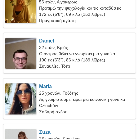
56 ετών, Αιγόκερως
Προτιμώ την ψυχολογία και τις καταδύσεις
172 εκ (5'8"), 69 κιλό (152 λίβρες)
Πραγματική αγάπη
Daniel
32 ετών, Κριός
Ο άντρας θέλει να γνωρίσει μια γυναίκα
190 εκ (6'3"), 86 κιλό (189 λίβρες)
Συναυλίες, Τόπι
Maria
25 χρονών, Τοξότης
Ας γνωριστούμε, είμαι μια κοινωνική γυναίκα
Człuchów
Σοβαρή σχέση
Zuza
23 χρονών, Καρκίνος