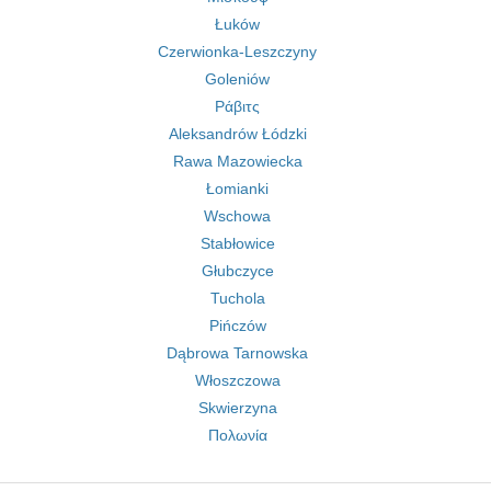
Łuków
Czerwionka-Leszczyny
Goleniów
Ράβιτς
Aleksandrów Łódzki
Rawa Mazowiecka
Łomianki
Wschowa
Stabłowice
Głubczyce
Tuchola
Pińczów
Dąbrowa Tarnowska
Włoszczowa
Skwierzyna
Πολωνία