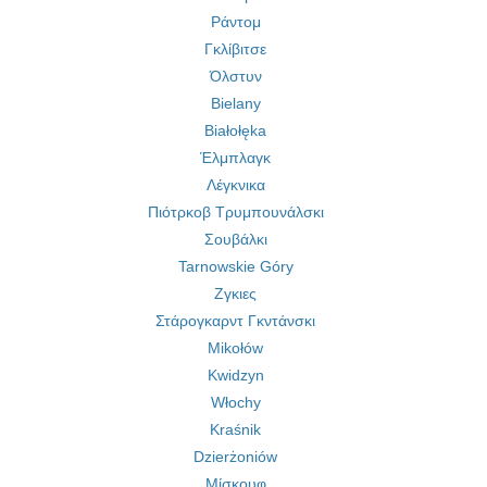
Ράντομ
Γκλίβιτσε
Όλστυν
Bielany
Białołęka
Έλμπλαγκ
Λέγκνικα
Πιότρκοβ Τρυμπουνάλσκι
Σουβάλκι
Tarnowskie Góry
Ζγκιες
Στάρογκαρντ Γκντάνσκι
Mikołów
Kwidzyn
Włochy
Kraśnik
Dzierżoniów
Μίσκουφ