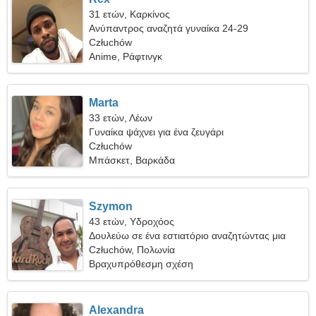
31 ετών, Καρκίνος
Ανύπαντρος αναζητά γυναίκα 24-29
Człuchów
Anime, Ράφτινγκ
Marta
33 ετών, Λέων
Γυναίκα ψάχνει για ένα ζευγάρι
Człuchów
Μπάσκετ, Βαρκάδα
Szymon
43 ετών, Υδροχόος
Δουλεύω σε ένα εστιατόριο αναζητώντας μια
παιχνιδιάρικη γυναίκα
Człuchów, Πολωνία
Βραχυπρόθεσμη σχέση
Alexandra