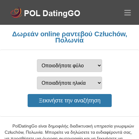
Δωρεάν online ραντεβού Człuchów,
Πολωνία
PolDatingGo είναι δημοφιλής διαδικτυακή υπηρεσία γνωριμιών
Człuchów, Πολωνία. Μπορείτε να δηλώσετε τα ενδιαφέροντά σας,
να προσθέσετε μια όμορφη φωτογραφία και να ξεκινήσετε να