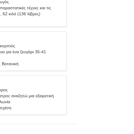
Ζυγός
παραστατικές τέχνες και τις
), 62 κιλό (136 λίβρες)
Σκορπιός
ει για ένα ζευγάρι 35-41
 Βοτανική
ύρος
ατρος αναζητώ μια εξαιρετική
λωνία
 σχέση