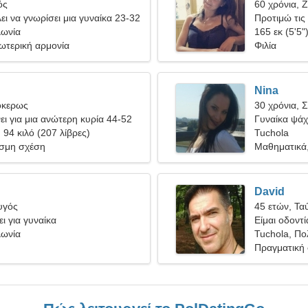
ός
60 χρόνια, 
ει να γνωρίσει μια γυναίκα 23-32
Προτιμώ τις 
λωνία
καταδύσεις
165 εκ (5'5"
ωτερική αρμονία
Φιλία
Nina
όκερως
30 χρόνια, 
ι για μια ανώτερη κυρία 44-52
Γυναίκα ψάχν
, 94 κιλό (207 λίβρες)
Tuchola
σμη σχέση
Μαθηματικά,
David
υγός
45 ετών, Τα
ι για γυναίκα
Είμαι οδοντί
λωνία
γυναίκα
Tuchola, Πο
Πραγματική