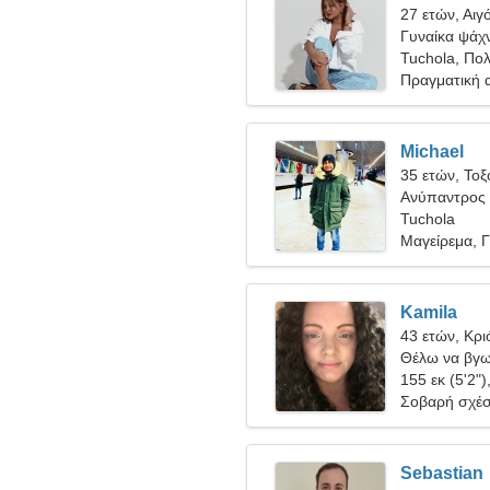
27 ετών, Αιγ
Γυναίκα ψάχν
Tuchola, Πο
Πραγματική 
Michael
35 ετών, Τοξ
Ανύπαντρος 
Tuchola
Μαγείρεμα, 
Kamila
43 ετών, Κρι
Θέλω να βγω
άντρα
155 εκ (5'2")
Σοβαρή σχέ
Sebastian