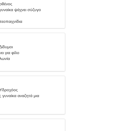
ρθένος
υναίκα ψάχνει σύζυγο
τεοπαιχνίδια
Δίδυμοι
ει για φίλο
λωνία
 Υδροχόος
ς γυναίκα αναζητά μια
 σχέση