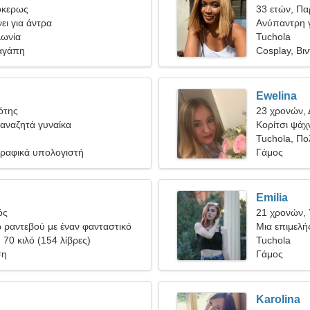
όκερως
33 ετών, Πα
ει για άντρα
Ανύπαντρη γ
λωνία
Tuchola
αγάπη
Cosplay, Βιν
Ewelina
ότης
23 χρονών, 
αναζητά γυναίκα
Κορίτσι ψάχν
Tuchola, Πο
Γραφικά υπολογιστή
Γάμος
Emilia
ός
21 χρονών,
 ραντεβού με έναν φανταστικό
Μια επιμελή
, 70 κιλό (154 λίβρες)
παθιασμένη
Tuchola
ση
Γάμος
Karolina