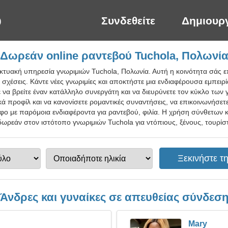
Συνδεθείτε
Δημιουρ
Δωρεάν online ραντεβού Tuchola, Πολωνί
ικτυακή υπηρεσία γνωριμιών Tuchola, Πολωνία. Αυτή η κοινότητα σάς επ
 σχέσεις. Κάντε νέες γνωριμίες και αποκτήστε μια ενδιαφέρουσα εμπειρί
 να βρείτε έναν κατάλληλο συνεργάτη και να διευρύνετε τον κύκλο των
 προφίλ και να κανονίσετε ρομαντικές συναντήσεις, να επικοινωνήσετ
φο με παρόμοια ενδιαφέροντα για ραντεβού, φιλία. Η χρήση σύνθετων κ
ωρεάν στον ιστότοπο γνωριμιών Tuchola για ντόπιους, ξένους, τουρίστ
Άνδρες και γυναίκες σε απευθείας σύνδεσ
Mary