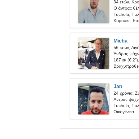
34 ετών, Κρι
Ο άντρας θέλ
Tuchola, Πο
Καραόκε, Εσ
Micha
56 ετών, Αιγ
Άνδρας ψάχνε
187 εκ (6'2")
Βραχυπρόθε
Jan
24 χρόνια, Ζ
Άντρας ψάχνε
Tuchola, Πο
Οικογένεια