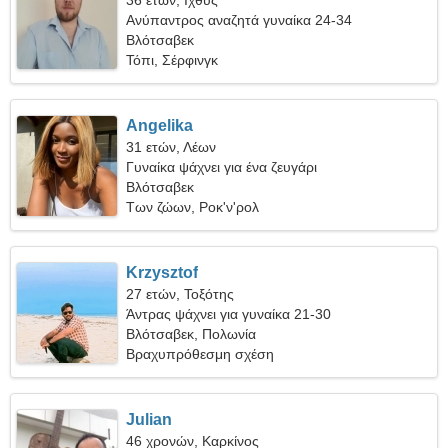
36 ετών, Ιχθύς
Ανύπαντρος αναζητά γυναίκα 24-34
Βλότσαβεκ
Τόπι, Σέρφινγκ
Angelika
31 ετών, Λέων
Γυναίκα ψάχνει για ένα ζευγάρι
Βλότσαβεκ
Των ζώων, Ροκ'ν'ρολ
Krzysztof
27 ετών, Τοξότης
Άντρας ψάχνει για γυναίκα 21-30
Βλότσαβεκ, Πολωνία
Βραχυπρόθεσμη σχέση
Julian
46 χρονών, Καρκίνος