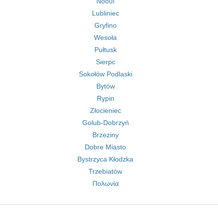
Νόουι
Lubliniec
Gryfino
Wesoła
Pułtusk
Sierpc
Sokołów Podlaski
Bytów
Rypin
Złocieniec
Golub-Dobrzyń
Brzeziny
Dobre Miasto
Bystrzyca Kłodzka
Trzebiatów
Πολωνία