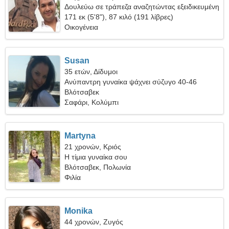
Δουλεύω σε τράπεζα αναζητώντας εξειδικευμένη
γυναίκα
171 εκ (5'8"), 87 κιλό (191 λίβρες)
Οικογένεια
Susan
35 ετών, Δίδυμοι
Ανύπαντρη γυναίκα ψάχνει σύζυγο 40-46
Βλότσαβεκ
Σαφάρι, Κολύμπι
Martyna
21 χρονών, Κριός
Η τίμια γυναίκα σου
Βλότσαβεκ, Πολωνία
Φιλία
Monika
44 χρονών, Ζυγός