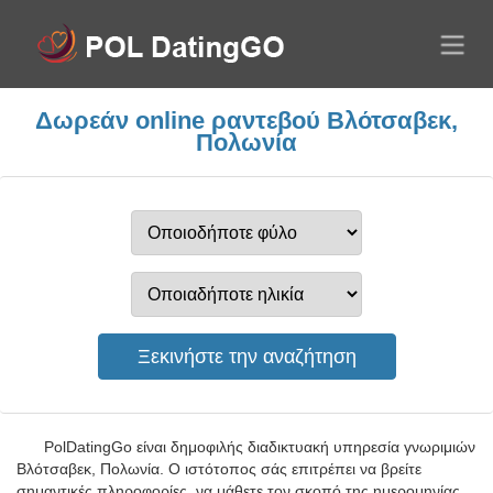
Δωρεάν online ραντεβού Βλότσαβεκ,
Πολωνία
PolDatingGo είναι δημοφιλής διαδικτυακή υπηρεσία γνωριμιών
Βλότσαβεκ, Πολωνία. Ο ιστότοπος σάς επιτρέπει να βρείτε
σημαντικές πληροφορίες, να μάθετε τον σκοπό της ημερομηνίας