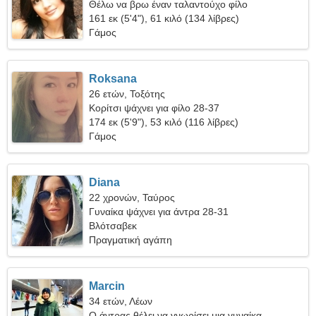
Θέλω να βρω έναν ταλαντούχο φίλο
161 εκ (5'4"), 61 κιλό (134 λίβρες)
Γάμος
Roksana
26 ετών, Τοξότης
Κορίτσι ψάχνει για φίλο 28-37
174 εκ (5'9"), 53 κιλό (116 λίβρες)
Γάμος
Diana
22 χρονών, Ταύρος
Γυναίκα ψάχνει για άντρα 28-31
Βλότσαβεκ
Πραγματική αγάπη
Marcin
34 ετών, Λέων
Ο άντρας θέλει να γνωρίσει μια γυναίκα