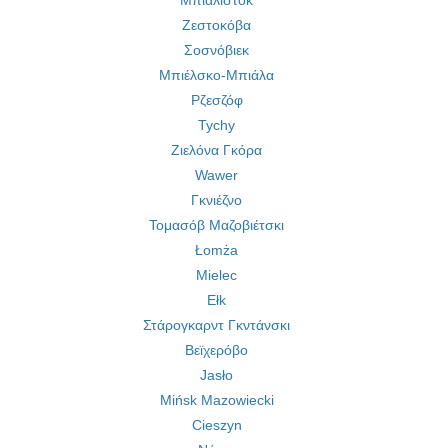
Μπιαλιστόκ
Ζεστοκόβα
Σοσνόβιεκ
Μπιέλσκο-Μπιάλα
Ρζεσζόφ
Tychy
Ζιελόνα Γκόρα
Wawer
Γκνιέζνο
Τομασόβ Μαζοβιέτσκι
Łomża
Mielec
Ełk
Στάρογκαρντ Γκντάνσκι
Βεϊχερόβο
Jasło
Mińsk Mazowiecki
Cieszyn