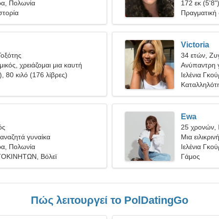
ρα, Πολωνία
172 εκ (5'8"
στορία
Πραγματική
Victoria
Τοξότης
34 ετών, Ζυ
μικός, χρειάζομαι μια καυτή
Ανύπαντρη γ
), 80 κιλό (176 λίβρες)
Ιελένια Γκο
Καταλληλότη
Ewa
ός
25 χρονών, 
αναζητά γυναίκα
Μια ειλικριν
ρα, Πολωνία
σχέση
Ιελένια Γκο
ΟΚΙΝΗΤΩΝ, Βόλεϊ
Γάμος
Πώς λειτουργεί το PolDatingGo