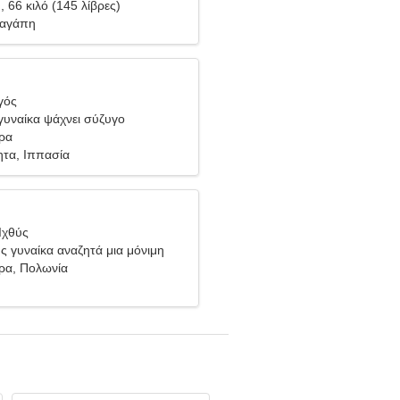
), 66 κιλό (145 λίβρες)
 αγάπη
γός
υναίκα ψάχνει σύζυγο
ύρα
τα, Ιππασία
Ιχθύς
ής γυναίκα αναζητά μια μόνιμη
ύρα, Πολωνία