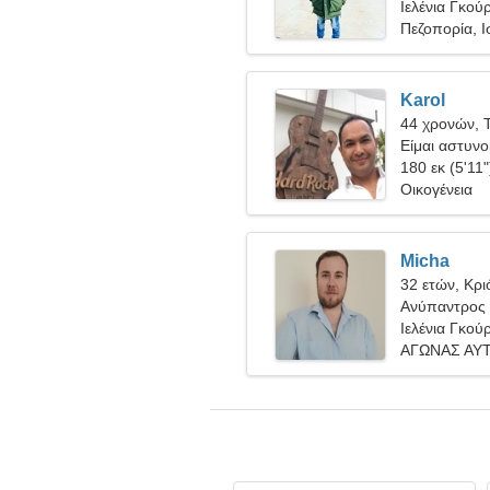
Ιελένια Γκού
Πεζοπορία, Ι
Karol
44 χρονών, 
Είμαι αστυνο
γυναίκα
180 εκ (5'11"
Οικογένεια
Micha
32 ετών, Κρι
Ανύπαντρος 
Ιελένια Γκού
ΑΓΩΝΑΣ ΑΥΤ