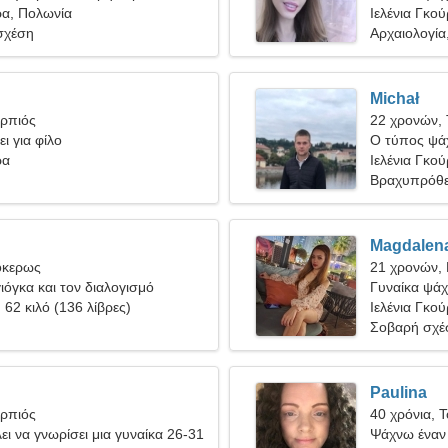
ρα, Πολωνία
Ιελένια Γκο
σχέση
Αρχαιολογί
Michał
ορπιός
22 χρονών,
ι για φίλο
Ο τύπος ψάχ
ρα
Ιελένια Γκο
Βραχυπρόθε
Magdalen
όκερως
21 χρονών, 
ιόγκα και τον διαλογισμό
Γυναίκα ψάχ
, 62 κιλό (136 λίβρες)
Ιελένια Γκο
Σοβαρή σχέ
Paulina
ορπιός
40 χρόνια, 
ει να γνωρίσει μια γυναίκα 26-31
Ψάχνω έναν