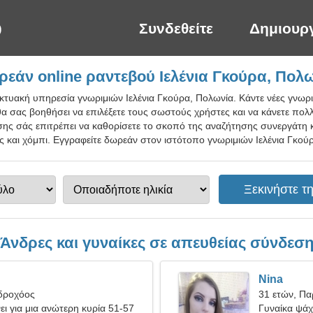
Συνδεθείτε
Δημιουρ
εάν online ραντεβού Ιελένια Γκούρα, Πολ
ικτυακή υπηρεσία γνωριμιών Ιελένια Γκούρα, Πολωνία. Κάντε νέες γνωρι
α σας βοηθήσει να επιλέξετε τους σωστούς χρήστες και να κάνετε πολλ
ς σάς επιτρέπει να καθορίσετε το σκοπό της αναζήτησης συνεργάτη και
 και χόμπι. Εγγραφείτε δωρεάν στον ιστότοπο γνωριμιών Ιελένια Γκούρα
Άνδρες και γυναίκες σε απευθείας σύνδεσ
Nina
Υδροχόος
31 ετών, Πα
ι για μια ανώτερη κυρία 51-57
Γυναίκα ψάχν