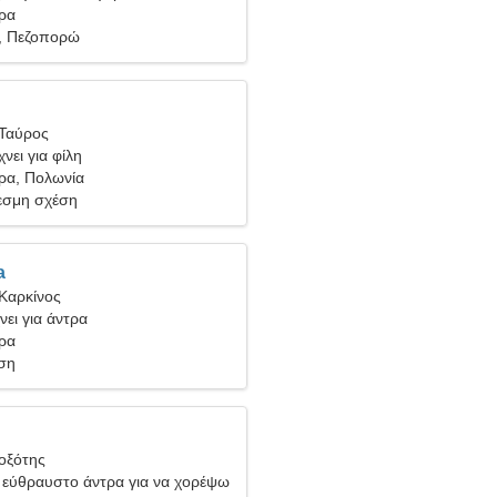
ύρα
α, Πεζοπορώ
 Ταύρος
νει για φίλη
ύρα, Πολωνία
σμη σχέση
a
Καρκίνος
νει για άντρα
ύρα
ση
Τοξότης
 εύθραυστο άντρα για να χορέψω