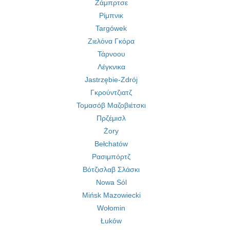
Ζάμπρτσε
Ρίμπνικ
Targówek
Ζιελόνα Γκόρα
Τάρνοου
Λέγκνικα
Jastrzębie-Zdrój
Γκρούντζιατζ
Τομασόβ Μαζοβιέτσκι
Πρζέμισλ
Żory
Bełchatów
Ρασιμπόρτζ
Βότζισλαβ Σλάσκι
Nowa Sól
Mińsk Mazowiecki
Wołomin
Łuków