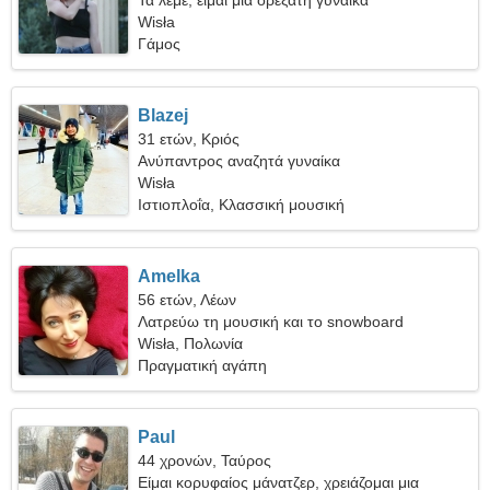
Τα λέμε, είμαι μια ορεξάτη γυναίκα
Wisła
Γάμος
Blazej
31 ετών, Κριός
Ανύπαντρος αναζητά γυναίκα
Wisła
Ιστιοπλοΐα, Κλασσική μουσική
Amelka
56 ετών, Λέων
Λατρεύω τη μουσική και το snowboard
Wisła, Πολωνία
Πραγματική αγάπη
Paul
44 χρονών, Ταύρος
Είμαι κορυφαίος μάνατζερ, χρειάζομαι μια