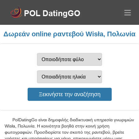
Δωρεάν online ραντεβού Wisła, Πολωνία
PolDatingGo είναι δημοφιλής διαδικτυακή υπηρεσία γνωριμιών
Wisła, Πολωνία. Η κοινότητα βοηθά στην κοινή χρήση
φωτογραφιών. Προσδιορίστε τον σκοπό της ραντεβού, βρείτε
χρήστες και υποψηφίους για γάμο, επικοινωνήστε μέσω μιας