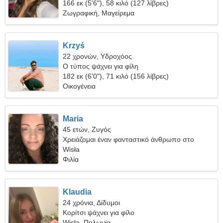
166 εκ (5'6"), 58 κιλό (127 λίβρες)
Ζωγραφική, Μαγείρεμα
Krzyś
22 χρονών, Υδροχόος
Ο τύπος ψάχνει για φίλη
182 εκ (6'0"), 71 κιλό (156 λίβρες)
Οικογένεια
Maria
45 ετών, Ζυγός
Χρειάζομαι έναν φανταστικό άνθρωπο στο
κάμπινγκ
Wisła
Φιλία
Klaudia
24 χρόνια, Δίδυμοι
Κορίτσι ψάχνει για φίλο
Wisła, Πολωνία