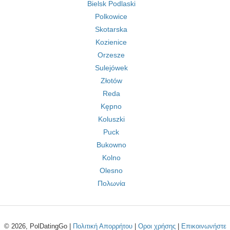
Bielsk Podlaski
Polkowice
Skotarska
Kozienice
Orzesze
Sulejówek
Złotów
Reda
Kępno
Koluszki
Puck
Bukowno
Kolno
Olesno
Πολωνία
© 2026, PolDatingGo |
Πολιτική Απορρήτου
|
Οροι χρήσης
|
Επικοινωνήστε