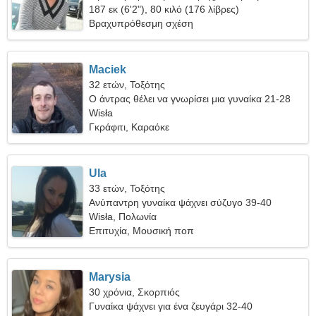
ντροπαλή γυναίκα
187 εκ (6'2"), 80 κιλό (176 λίβρες)
Βραχυπρόθεσμη σχέση
Maciek
32 ετών, Τοξότης
Ο άντρας θέλει να γνωρίσει μια γυναίκα 21-28
Wisła
Γκράφιτι, Καραόκε
Ula
33 ετών, Τοξότης
Ανύπαντρη γυναίκα ψάχνει σύζυγο 39-40
Wisła, Πολωνία
Επιτυχία, Μουσική ποπ
Marysia
30 χρόνια, Σκορπιός
Γυναίκα ψάχνει για ένα ζευγάρι 32-40