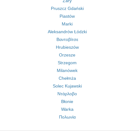
Żary
Pruszcz Gdański
Piastów
Marki
Aleksandrów Łódzki
Βαντοβίτσε
Hrubieszów
Orzesze
Strzegom
Milanówek
Chełmża
Solec Kujawski
Ντάρλοβο
Błonie
Warka
Πολωνία