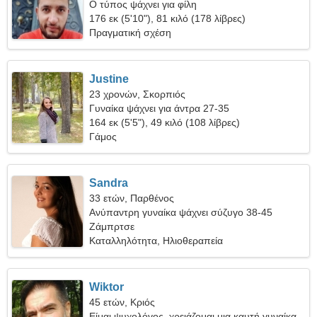
Ο τύπος ψάχνει για φίλη
176 εκ (5'10"), 81 κιλό (178 λίβρες)
Πραγματική σχέση
Justine
23 χρονών, Σκορπιός
Γυναίκα ψάχνει για άντρα 27-35
164 εκ (5'5"), 49 κιλό (108 λίβρες)
Γάμος
Sandra
33 ετών, Παρθένος
Ανύπαντρη γυναίκα ψάχνει σύζυγο 38-45
Ζάμπρτσε
Καταλληλότητα, Ηλιοθεραπεία
Wiktor
45 ετών, Κριός
Είμαι ψυχολόγος, χρειάζομαι μια καυτή γυναίκα