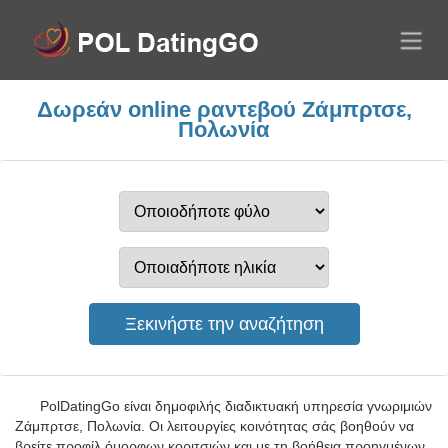
Δωρεάν online ραντεβού Ζάμπρτσε,
Πολωνία
PolDatingGo είναι δημοφιλής διαδικτυακή υπηρεσία γνωριμιών
Ζάμπρτσε, Πολωνία. Οι λειτουργίες κοινότητας σάς βοηθούν να
βρείτε προφίλ όμορφων κοριτσιών και με τη βοήθεια προηγμένων