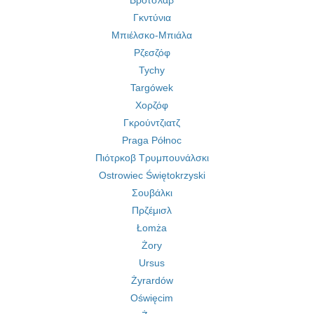
Βρότσλαβ
Γκντύνια
Μπιέλσκο-Μπιάλα
Ρζεσζόφ
Tychy
Targówek
Χορζόφ
Γκρούντζιατζ
Praga Północ
Πιότρκοβ Τρυμπουνάλσκι
Ostrowiec Świętokrzyski
Σουβάλκι
Πρζέμισλ
Łomża
Żory
Ursus
Żyrardów
Oświęcim