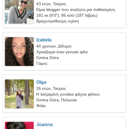
43 ετών, Ταύρος
Είμαι blogger που αναζητώ μια παθιασμένη
γυναίκα
181 εκ (6'0"), 85 κιλό (187 λίβρες)
Βραχυπρόθεσμη σχέση
Izabela
44 χρονών, Δίδυμοι
Χρειάζομαι έναν γενναίο φίλο
Gmina Góra
Γάμος
Olga
26 ετών, Ταύρος
Η λατρεμένη γυναίκα ψάχνει φίλους
Gmina Góra, Πολωνία
Φιλία
Joanna