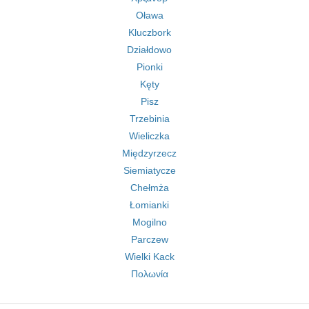
Oława
Kluczbork
Działdowo
Pionki
Kęty
Pisz
Trzebinia
Wieliczka
Międzyrzecz
Siemiatycze
Chełmża
Łomianki
Mogilno
Parczew
Wielki Kack
Πολωνία