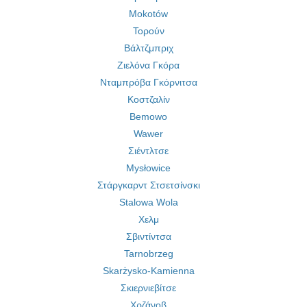
Mokotów
Τορούν
Βάλτζμπριχ
Ζιελόνα Γκόρα
Νταμπρόβα Γκόρνιτσα
Κοστζαλίν
Bemowo
Wawer
Σιέντλτσε
Mysłowice
Στάργκαρντ Στσετσίνσκι
Stalowa Wola
Χελμ
Σβιντίντσα
Tarnobrzeg
Skarżysko-Kamienna
Σκιερνιεβίτσε
Χρζάνοβ