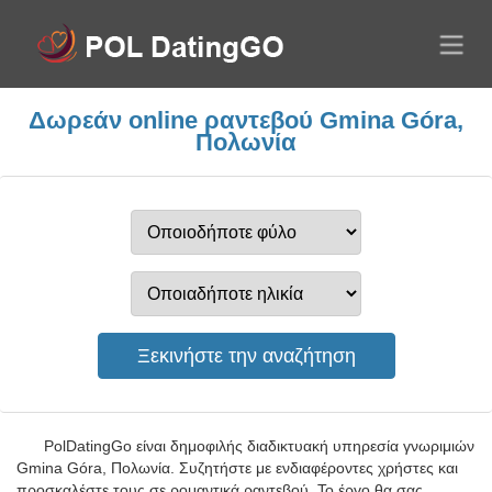
Δωρεάν online ραντεβού Gmina Góra,
Πολωνία
PolDatingGo είναι δημοφιλής διαδικτυακή υπηρεσία γνωριμιών
Gmina Góra, Πολωνία. Συζητήστε με ενδιαφέροντες χρήστες και
προσκαλέστε τους σε ρομαντικά ραντεβού. Το έργο θα σας