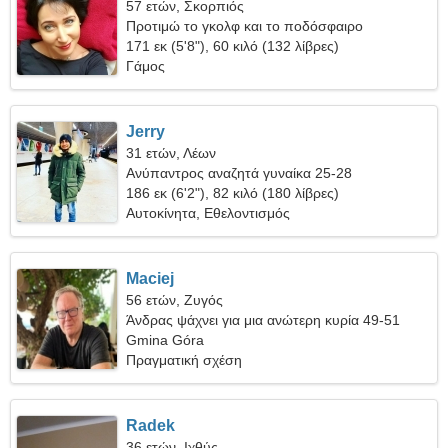
57 ετών, Σκορπιός
Προτιμώ το γκολφ και το ποδόσφαιρο
171 εκ (5'8"), 60 κιλό (132 λίβρες)
Γάμος
Jerry
31 ετών, Λέων
Ανύπαντρος αναζητά γυναίκα 25-28
186 εκ (6'2"), 82 κιλό (180 λίβρες)
Αυτοκίνητα, Εθελοντισμός
Maciej
56 ετών, Ζυγός
Άνδρας ψάχνει για μια ανώτερη κυρία 49-51
Gmina Góra
Πραγματική σχέση
Radek
36 ετών, Ιχθύς