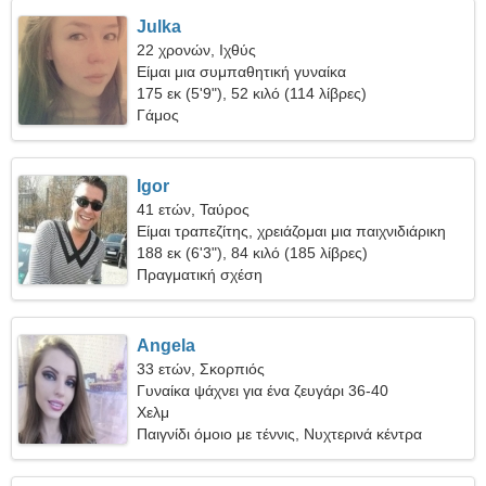
Julka
22 χρονών, Ιχθύς
Είμαι μια συμπαθητική γυναίκα
175 εκ (5'9"), 52 κιλό (114 λίβρες)
Γάμος
Igor
41 ετών, Ταύρος
Είμαι τραπεζίτης, χρειάζομαι μια παιχνιδιάρικη
γυναίκα
188 εκ (6'3"), 84 κιλό (185 λίβρες)
Πραγματική σχέση
Angela
33 ετών, Σκορπιός
Γυναίκα ψάχνει για ένα ζευγάρι 36-40
Χελμ
Παιγνίδι όμοιο με τέννις, Νυχτερινά κέντρα
διασκέδασης