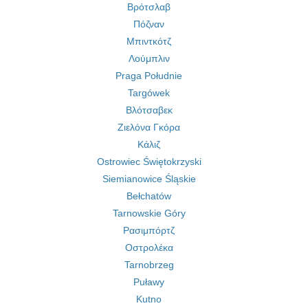
Βρότσλαβ
Πόζναν
Μπιντκότζ
Λούμπλιν
Praga Południe
Targówek
Βλότσαβεκ
Ζιελόνα Γκόρα
Κάλιζ
Ostrowiec Świętokrzyski
Siemianowice Śląskie
Bełchatów
Tarnowskie Góry
Ρασιμπόρτζ
Οστρολέκα
Tarnobrzeg
Puławy
Kutno