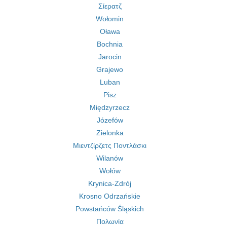
Σίερατζ
Wołomin
Oława
Bochnia
Jarocin
Grajewo
Luban
Pisz
Międzyrzecz
Józefów
Zielonka
Μιεντζίρζετς Ποντλάσκι
Wilanów
Wołów
Krynica-Zdrój
Krosno Odrzańskie
Powstańców Śląskich
Πολωνία