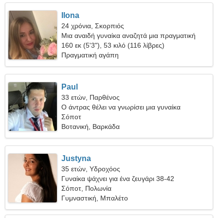
Ilona
24 χρόνια, Σκορπιός
Μια αναιδή γυναίκα αναζητά μια πραγματική
σχέση
160 εκ (5'3"), 53 κιλό (116 λίβρες)
Πραγματική αγάπη
Paul
33 ετών, Παρθένος
Ο άντρας θέλει να γνωρίσει μια γυναίκα
Σόποτ
Βοτανική, Βαρκάδα
Justyna
35 ετών, Υδροχόος
Γυναίκα ψάχνει για ένα ζευγάρι 38-42
Σόποτ, Πολωνία
Γυμναστική, Μπαλέτο