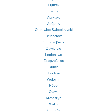
Ρίμπνικ
Tychy
Λέγκνικα
Λούμπιν
Ostrowiec Świętokrzyski
Bełchatów
Σταραχοβίτσε
Zawiercie
Legionowo
Σκιερνιεβίτσε
Rumia
Kwidzyn
Wołomin
Νόουι
Oława
Krotoszyn
Wałcz
Zambrów