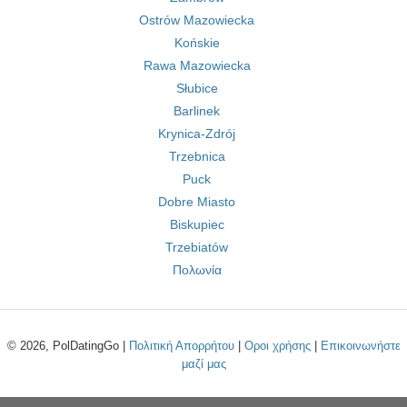
Ostrów Mazowiecka
Końskie
Rawa Mazowiecka
Słubice
Barlinek
Krynica-Zdrój
Trzebnica
Puck
Dobre Miasto
Biskupiec
Trzebiatów
Πολωνία
© 2026, PolDatingGo |
Πολιτική Απορρήτου
|
Οροι χρήσης
|
Επικοινωνήστε
μαζί μας