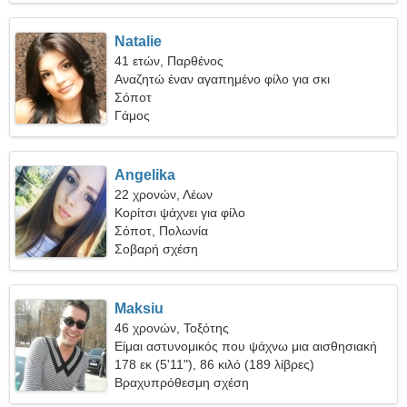
Natalie
41 ετών, Παρθένος
Αναζητώ έναν αγαπημένο φίλο για σκι
Σόποτ
Γάμος
Angelika
22 χρονών, Λέων
Κορίτσι ψάχνει για φίλο
Σόποτ, Πολωνία
Σοβαρή σχέση
Maksiu
46 χρονών, Τοξότης
Είμαι αστυνομικός που ψάχνω μια αισθησιακή
γυναίκα
178 εκ (5'11"), 86 κιλό (189 λίβρες)
Βραχυπρόθεσμη σχέση