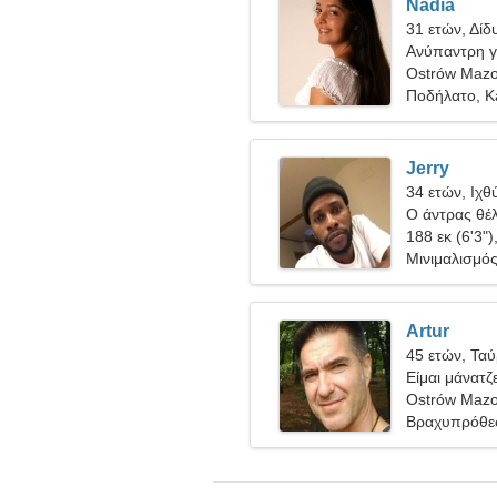
Nadia
31 ετών, Δίδ
Ανύπαντρη γ
Ostrów Mazo
Ποδήλατο, Ka
Jerry
34 ετών, Ιχθ
Ο άντρας θέλ
188 εκ (6'3")
Μινιμαλισμό
Artur
45 ετών, Τα
Είμαι μάνατζ
Ostrów Mazo
Βραχυπρόθε