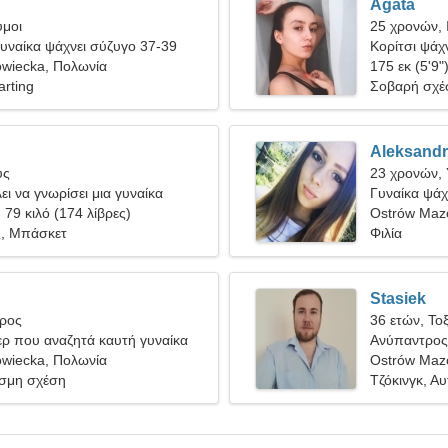
Agata
υμοι
25 χρονών, 
υναίκα ψάχνει σύζυγο 37-39
Κορίτσι ψάχν
wiecka, Πολωνία
175 εκ (5'9"
rting
Σοβαρή σχέ
Aleksand
ύς
23 χρονών,
ει να γνωρίσει μια γυναίκα
Γυναίκα ψάχ
, 79 κιλό (174 λίβρες)
Ostrów Maz
ς, Μπάσκετ
Φιλία
Stasiek
ύρος
36 ετών, Το
ερ που αναζητά καυτή γυναίκα
Ανύπαντρος
wiecka, Πολωνία
Ostrów Maz
σμη σχέση
Τζόκινγκ, Αυ