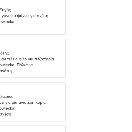
 Ζυγός
 γυναίκα ψάχνει για σχέση
owiecka
ξότης
ναν τέλειο φίλο για πεζοπορία
owiecka, Πολωνία
 αγάπη
γόκερως
ει για μια ανώτερη κυρία
owiecka
 σχέση