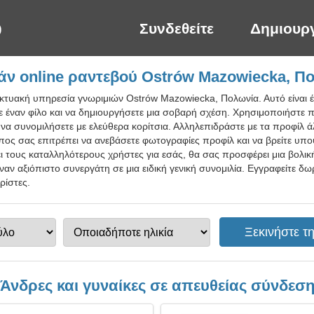
Συνδεθείτε
Δημιουρ
ν online ραντεβού Ostrów Mazowiecka, Π
δικτυακή υπηρεσία γνωριμιών Ostrów Mazowiecka, Πολωνία. Αυτό είναι
τε έναν φίλο και να δημιουργήσετε μια σοβαρή σχέση. Χρησιμοποιήστε 
ι να συνομιλήσετε με ελεύθερα κορίτσια. Αλληλεπιδράστε με τα προφίλ 
οπος σας επιτρέπει να ανεβάσετε φωτογραφίες προφίλ και να βρείτε υπ
ει τους καταλληλότερους χρήστες για εσάς, θα σας προσφέρει μια βολικ
 έναν αξιόπιστο συνεργάτη σε μια ειδική γενική συνομιλία. Εγγραφείτε 
ρίστες.
Άνδρες και γυναίκες σε απευθείας σύνδεσ