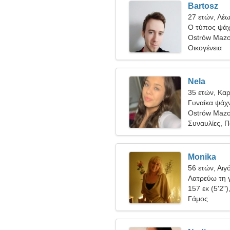
Bartosz
27 ετών, Λέ
Ο τύπος ψάχν
Ostrów Mazo
Οικογένεια
Nela
35 ετών, Καρ
Γυναίκα ψάχν
Ostrów Maz
Συναυλίες, Πο
Monika
56 ετών, Αιγ
Λατρεύω τη γ
157 εκ (5'2")
Γάμος