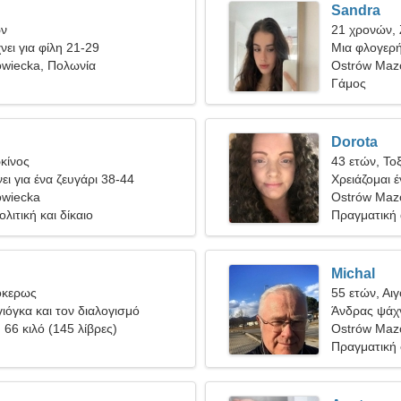
Sandra
ων
21 χρονών,
ει για φίλη 21-29
Μια φλογερή
wiecka, Πολωνία
Ostrów Maz
Γάμος
Dorota
κίνος
43 ετών, Το
ει για ένα ζευγάρι 38-44
Χρειάζομαι έ
owiecka
Ostrów Maz
λιτική και δίκαιο
Πραγματική
Michal
όκερως
55 ετών, Αι
ιόγκα και τον διαλογισμό
Άνδρας ψάχν
, 66 κιλό (145 λίβρες)
Ostrów Maz
Πραγματική