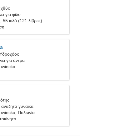
Ιχθύς
ει για φίλο
), 55 κιλό (121 λίβρες)
ση
ra
 Υδροχόος
νει για άντρα
owiecka
ξότης
 αναζητά γυναίκα
owiecka, Πολωνία
τοκίνητα