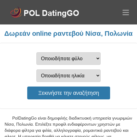
Δωρεάν online ραντεβού Νίσα, Πολωνία
PolDatingGo είναι δημοφιλής διαδικτυακή υπηρεσία γνωριμιών
Νίσα, Πολωνία. Επιλέξτε προφίλ ενδιαφέροντων χρηστών με
διάφορα φίλτρα για φιλία, αλληλογραφία, ρομαντικά ραντεβού και
φλερτ. Η υπηρεσία βοηθά να κάνετε στενούς φίλους, να