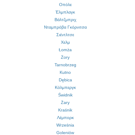
Οπόλε
Έλμπλαγκ
Βάλτζμπριχ
Νταμπρόβα Γκόρνιτσα
Σιέντλτσε
Χελμ
Łomża
Żory
Tarnobrzeg
Kutno
Dębica
Κόλμπεργκ
Świdnik
Żary
Kraśnik
Λέμπορκ
Września
Goleniów