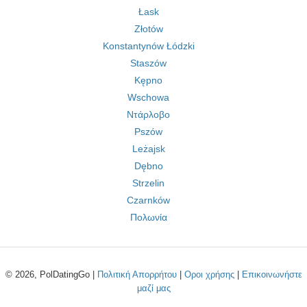
Łask
Złotów
Konstantynów Łódzki
Staszów
Kępno
Wschowa
Ντάρλοβο
Pszów
Leżajsk
Dębno
Strzelin
Czarnków
Πολωνία
© 2026, PolDatingGo |
Πολιτική Απορρήτου
|
Οροι χρήσης
|
Επικοινωνήστε
μαζί μας