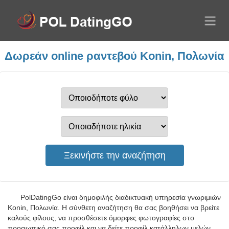
Δωρεάν online ραντεβού Konin, Πολωνία
PolDatingGo είναι δημοφιλής διαδικτυακή υπηρεσία γνωριμιών
Konin, Πολωνία. Η σύνθετη αναζήτηση θα σας βοηθήσει να βρείτε
καλούς φίλους, να προσθέσετε όμορφες φωτογραφίες στο
προσωπικό σας προφίλ και να δείτε προφίλ κατάλληλων μελών.