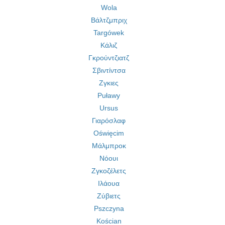
Wola
Βάλτζμπριχ
Targówek
Κάλιζ
Γκρούντζιατζ
Σβιντίντσα
Ζγκιες
Puławy
Ursus
Γιαρόσλαφ
Oświęcim
Μάλμπροκ
Νόουι
Ζγκοζέλετς
Ιλάουα
Ζύβιετς
Pszczyna
Kościan