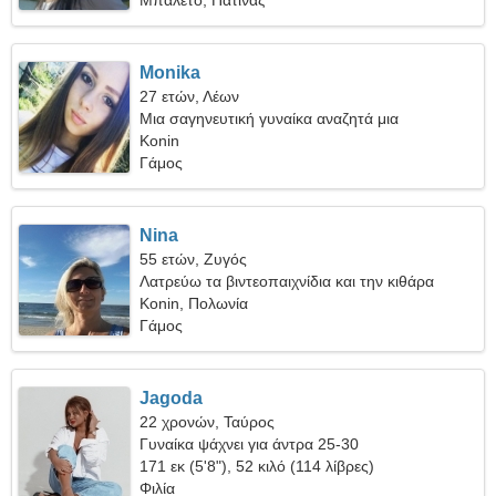
Μπαλέτο, Πατινάζ
Monika
27 ετών, Λέων
Μια σαγηνευτική γυναίκα αναζητά μια
πραγματική σχέση
Konin
Γάμος
Nina
55 ετών, Ζυγός
Λατρεύω τα βιντεοπαιχνίδια και την κιθάρα
Konin, Πολωνία
Γάμος
Jagoda
22 χρονών, Ταύρος
Γυναίκα ψάχνει για άντρα 25-30
171 εκ (5'8"), 52 κιλό (114 λίβρες)
Φιλία