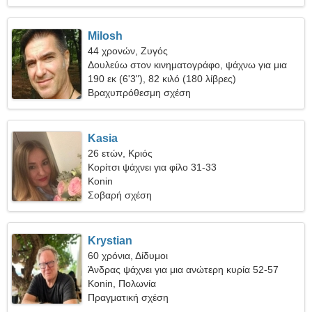
Milosh
44 χρονών, Ζυγός
Δουλεύω στον κινηματογράφο, ψάχνω για μια
πνευματώδη γυναίκα
190 εκ (6'3"), 82 κιλό (180 λίβρες)
Βραχυπρόθεσμη σχέση
Kasia
26 ετών, Κριός
Κορίτσι ψάχνει για φίλο 31-33
Konin
Σοβαρή σχέση
Krystian
60 χρόνια, Δίδυμοι
Άνδρας ψάχνει για μια ανώτερη κυρία 52-57
Konin, Πολωνία
Πραγματική σχέση