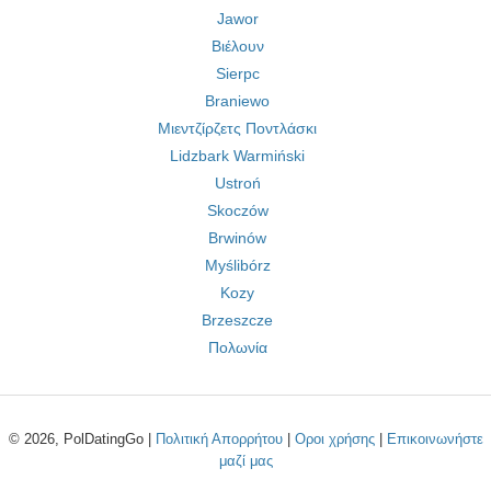
Jawor
Βιέλουν
Sierpc
Braniewo
Μιεντζίρζετς Ποντλάσκι
Lidzbark Warmiński
Ustroń
Skoczów
Brwinów
Myślibórz
Kozy
Brzeszcze
Πολωνία
© 2026, PolDatingGo |
Πολιτική Απορρήτου
|
Οροι χρήσης
|
Επικοινωνήστε
μαζί μας